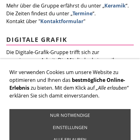
Mehr über die Gruppe erfährst du unter „
Keramik
“.
Die Zeiten findest du unter „
Termine
“.
Kontakt über "
Kontaktformular
"
DIGITALE GRAFIK
Die Digitale-Grafik-Gruppe trifft sich zur
gemeinsamen Arbeit. Die Mitglieder bringen ihre
Laptops mit.
Wir verwenden Cookies um unsere Website zu
Mehr über die Gruppe erfährst du unter „
Digitale
optimieren und Ihnen das
bestmögliche Online-
Grafik
“.
Erlebnis
zu bieten. Mit dem Klick auf
„Alle erlauben“
Die Zeiten findest du unter „
Termine
“.
erklären Sie sich damit einverstanden.
Kontakt über "
Kontaktformular
"
NUR NOTWENDIGE
EINSTELLUNGEN
ALLE ERLAUBEN