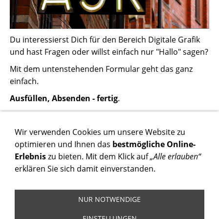
Du interessierst Dich für den Bereich Digitale Grafik
und hast Fragen oder willst einfach nur "Hallo" sagen?
Mit dem untenstehenden Formular geht das ganz
einfach.
Ausfüllen, Absenden - fertig
.
Wir freuen uns auf Deine Nachricht und antworten so
schnell wie möglich - versprochen.
Wir verwenden Cookies um unsere Website zu
optimieren und Ihnen das
bestmögliche Online-
Dieser Inhalt kann leider nicht angezeigt werden,
Erlebnis
zu bieten. Mit dem Klick auf
„Alle erlauben“
da Sie der Speicherung der für die Darstellung
erklären Sie sich damit einverstanden.
notwendigen
Cookies
widersprochen haben.
NUR NOTWENDIGE
DIESEN COOKIE ZULASSEN
EINSTELLUNGEN