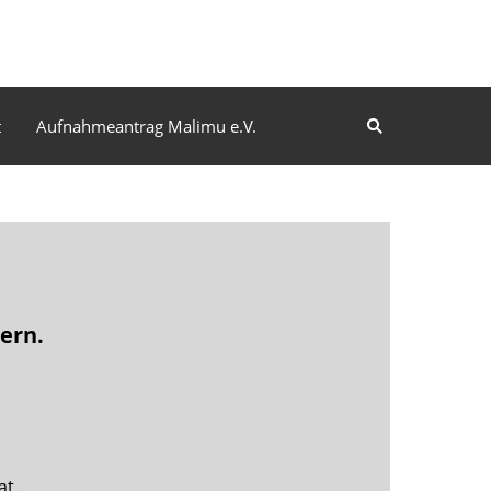
t
Aufnahmeantrag Malimu e.V.
ern.
at.