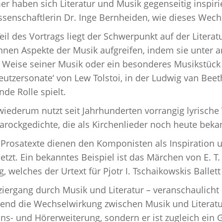
 haben sich Literatur und Musik gegenseitig inspirier
issenschaftlerin Dr. Inge Bernheiden, wie dieses Wec
eil des Vortrags liegt der Schwerpunkt auf der Literat
nnen Aspekte der Musik aufgreifen, indem sie unter
d Weise seiner Musik oder ein besonderes Musikstück 
reutzersonate‘ von Lew Tolstoi, in der Ludwig van Bee
de Rolle spielt.
wiederum nutzt seit Jahrhunderten vorrangig lyrische 
rockgedichte, die als Kirchenlieder noch heute bekan
Prosatexte dienen den Komponisten als Inspiration
setzt. Ein bekanntes Beispiel ist das Märchen von E. 
 welches der Urtext für Pjotr I. Tschaikowskis Ballett
iergang durch Musik und Literatur – veranschaulicht d
end die Wechselwirkung zwischen Musik und Literatur.
s- und Hörerweiterung, sondern er ist zugleich ein Ge