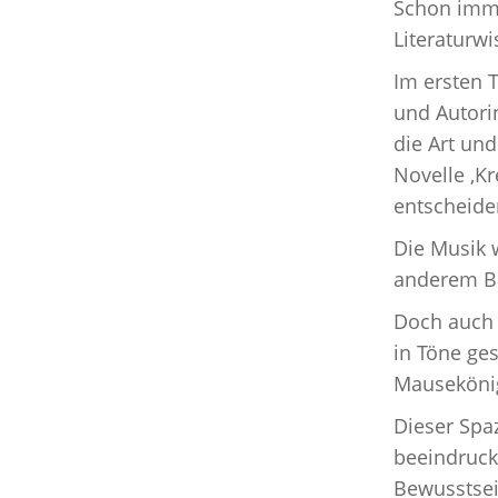
Schon immer
Literaturw
Im ersten T
und Autori
die Art un
Novelle ‚K
entscheiden
Die Musik 
anderem Ba
Doch auch 
in Töne ge
Mausekönig,
Dieser Spaz
beeindruck
Bewusstsein