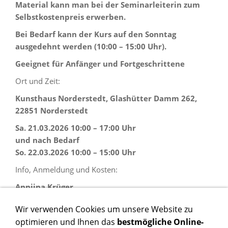
Material kann man bei der Seminarleiterin zum
Selbstkostenpreis erwerben.
Bei Bedarf kann der Kurs auf den Sonntag
ausgedehnt werden (10:00 – 15:00 Uhr).
Geeignet für Anfänger und Fortgeschrittene
Ort und Zeit:
Kunsthaus Norderstedt, Glashütter Damm 262,
22851 Norderstedt
Sa. 21.03.2026 10:00 – 17:00 Uhr
und nach Bedarf
So. 22.03.2026 10:00 – 15:00 Uhr
Info, Anmeldung und Kosten:
Anniina Krüger
Tel.: 040-5222365 oder
Wir verwenden Cookies um unsere Website zu
optimieren und Ihnen das
bestmögliche Online-
per Mail:
pamail@onlinehome.de