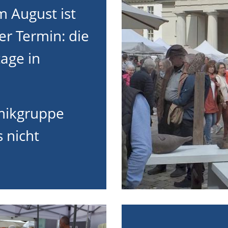
 August ist
er Termin: die
age in
mikgruppe
s nicht