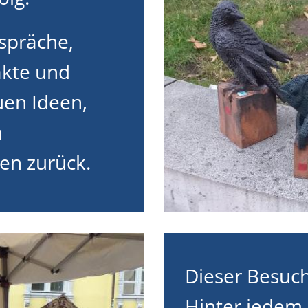
spräche,
akte und
uen Ideen,
n
n zurück.
Dieser Besuch
Hinter jedem