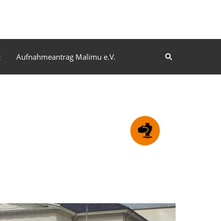
t
Aufnahmeantrag Malimu e.V.